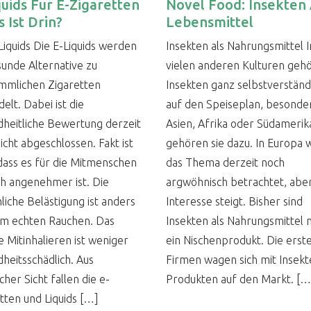
quids Für E-Zigaretten
Novel Food: Insekten 
 Ist Drin?
Lebensmittel
Liquids Die E-Liquids werden
Insekten als Nahrungsmittel I
sunde Alternative zu
vielen anderen Kulturen geh
mmlichen Zigaretten
Insekten ganz selbstverständ
elt. Dabei ist die
auf den Speiseplan, besonder
heitliche Bewertung derzeit
Asien, Afrika oder Südamerik
icht abgeschlossen. Fakt ist
gehören sie dazu. In Europa 
dass es für die Mitmenschen
das Thema derzeit noch
ch angenehmer ist. Die
argwöhnisch betrachtet, abe
liche Belästigung ist anders
Interesse steigt. Bisher sind
im echten Rauchen. Das
Insekten als Nahrungsmittel 
e Mitinhalieren ist weniger
ein Nischenprodukt. Die erst
heitsschädlich. Aus
Firmen wagen sich mit Insek
icher Sicht fallen die e-
Produkten auf den Markt. […
tten und Liquids […]