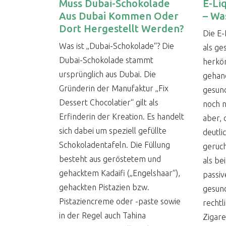
Muss Dubai-Schokolade
E-Li
Aus Dubai Kommen Oder
– Was
Dort Hergestellt Werden?
Die E-
Was ist „Dubai-Schokolade“? Die
als ge
Dubai-Schokolade stammt
herkö
ursprünglich aus Dubai. Die
gehand
Gründerin der Manufaktur „Fix
gesund
Dessert Chocolatier“ gilt als
noch n
Erfinderin der Kreation. Es handelt
aber, 
sich dabei um speziell gefüllte
deutli
Schokoladentafeln. Die Füllung
geruch
besteht aus geröstetem und
als be
gehacktem Kadaifi („Engelshaar“),
passiv
gehackten Pistazien bzw.
gesund
Pistaziencreme oder -paste sowie
rechtl
in der Regel auch Tahina
Zigare