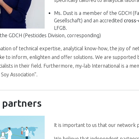
specifically tailored to analytical labora
Ms. Dust is a member of the GDCH (F
Gesellschaft) and an accredited
cross-
LFGB.
 the GDCH (Pesticides Division, corresponding)
nation of technical expertise, analytical know-how, the joy of 
ke to inform, enlighten and offer solutions. We are supported 
ialists in their field. Furthermore, my-lab International is a m
Soy Association”.
 partners
It is important to us that our network
We believe that independent partners c