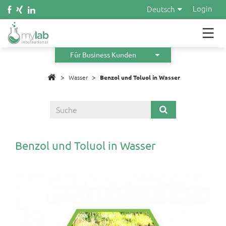
Wasser
Login
Deutsch
Kosmetik
Material
Für Business Kunden
>
>
Infos
Wasser
Benzol und Toluol in Wasser
Über uns
Orders
Benzol und Toluol in Wasser
Angebot anfordern