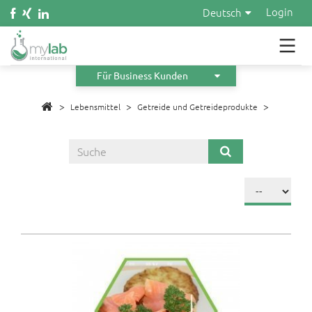
Wasser
Login
Deutsch
Kosmetik
Material
Für Business Kunden
>
>
Infos
>
Lebensmittel
Getreide und Getreideprodukte
Über uns
Orders
Angebot anfordern