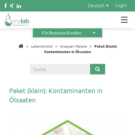
Wasser
Login
Deutsch
Kosmetik
Material
Für Business Kunden
>
>
Infos
>
Lebensmittel
Analysen Pakete
Paket (klein):
Kontaminanten in Ölsaaten
Über uns
Orders
Angebot anfordern
Paket (klein): Kontaminanten in
Ölsaaten