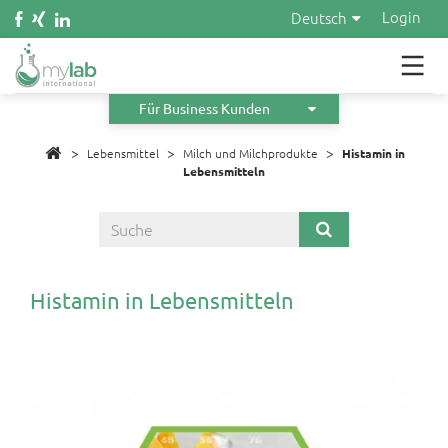
Wasser
Login
Deutsch
Kosmetik
Material
Für Business Kunden
>
>
Infos
>
Lebensmittel
Milch und Milchprodukte
Histamin in
Lebensmitteln
Über uns
Orders
Angebot anfordern
Histamin in Lebensmitteln