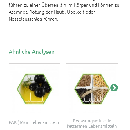
führen zu einer Überreaktin im Körper und können zu
Atemnot, Rötung der Haut,, Übelkeit oder
Nesselausschlag führen.
Ähnliche Analysen
Begasungsmittel in
Mi
PAK (16) in Lebensmitteln
fettarmen Lebensmitteln