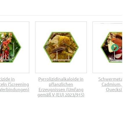
izide in
Pyrrolizidinalkaloide in
Schwermetalle (
eln (Screening
pflanzlichen
Cadmium, Ars
0 Verbindungen)
Erzeugnissen (Umfang
Quecksilber
gemäß V (EU) 2023/915)