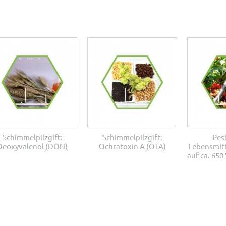
Schimmelpilzgift:
Schimmelpilzgift:
Pest
Deoxyvalenol (DON)
Ochratoxin A (OTA)
Lebensmitt
auf ca. 65