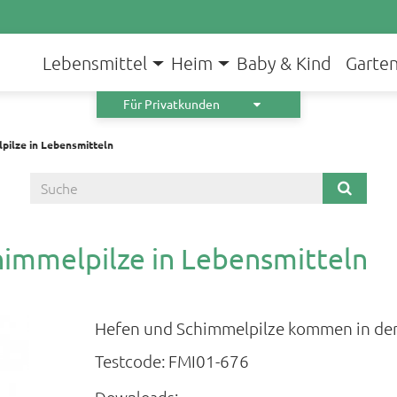
Lebensmittel
Heim
Baby & Kind
Garte
Für Privatkunden
pilze in Lebensmitteln
himmelpilze in Lebensmitteln
Hefen und Schimmelpilze kommen in der 
Testcode:
FMI01-676
Downloads: