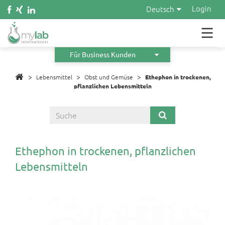
Wasser
Login
Deutsch
Kosmetik
Material
Für Business Kunden
>
>
Infos
>
Lebensmittel
Obst und Gemüse
Ethephon in trockenen,
pflanzlichen Lebensmitteln
Über uns
Orders
Angebot anfordern
Ethephon in trockenen, pflanzlichen
Lebensmitteln