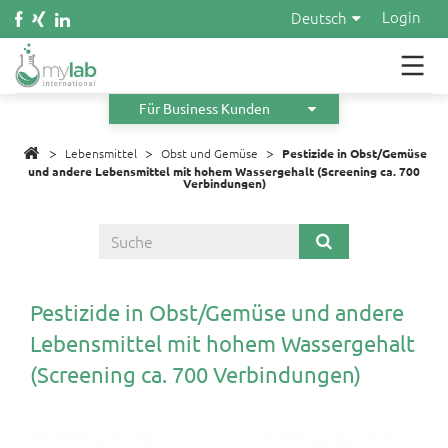
Wasser
Login
Deutsch
Kosmetik
Material
Für Business Kunden
>
>
Infos
>
Lebensmittel
Obst und Gemüse
Pestizide in Obst/Gemüse
und andere Lebensmittel mit hohem Wassergehalt (Screening ca. 700
Verbindungen)
Über uns
Orders
Angebot anfordern
Pestizide in Obst/Gemüse und andere
Lebensmittel mit hohem Wassergehalt
(Screening ca. 700 Verbindungen)