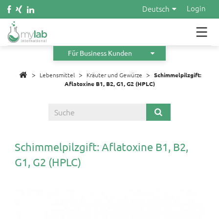
Wasser
Login
Deutsch
Kosmetik
Material
Für Business Kunden
>
>
Infos
>
Lebensmittel
Kräuter und Gewürze
Schimmelpilzgift:
Aflatoxine B1, B2, G1, G2 (HPLC)
Über uns
Orders
Angebot anfordern
Schimmelpilzgift: Aflatoxine B1, B2,
G1, G2 (HPLC)