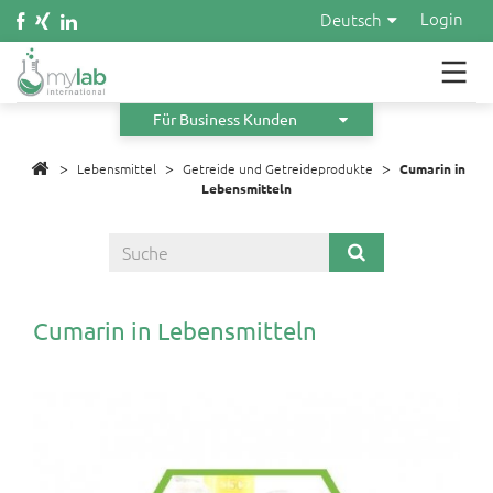
Wasser
Login
Deutsch
Kosmetik
Material
Für Business Kunden
>
>
Infos
>
Lebensmittel
Getreide und Getreideprodukte
Cumarin in
Lebensmitteln
Über uns
Orders
Angebot anfordern
Cumarin in Lebensmitteln