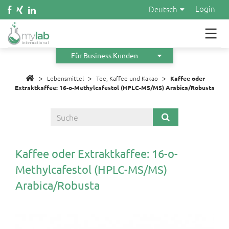
Wasser
Login
Deutsch
Kosmetik
Material
Für Business Kunden
>
>
Infos
>
Lebensmittel
Tee, Kaffee und Kakao
Kaffee oder
Extraktkaffee: 16-o-Methylcafestol (HPLC-MS/MS) Arabica/Robusta
Über uns
Orders
Angebot anfordern
Kaffee oder Extraktkaffee: 16-o-
Methylcafestol (HPLC-MS/MS)
Arabica/Robusta