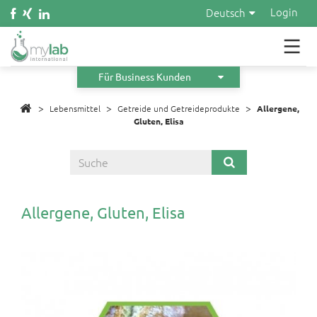
Wasser
Login
Deutsch
Kosmetik
Material
Für Business Kunden
>
>
Infos
>
Lebensmittel
Getreide und Getreideprodukte
Allergene,
Gluten, Elisa
Über uns
Orders
Angebot anfordern
Allergene, Gluten, Elisa