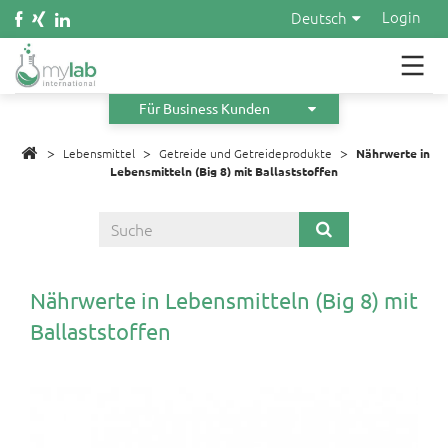
Wasser
Login
Deutsch
Kosmetik
Material
Für Business Kunden
>
>
Infos
>
Lebensmittel
Getreide und Getreideprodukte
Nährwerte in
Lebensmitteln (Big 8) mit Ballaststoffen
Über uns
Orders
Angebot anfordern
Nährwerte in Lebensmitteln (Big 8) mit
Ballaststoffen